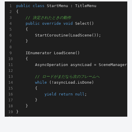
public
class
StartMenu
 : 
TitleMenu
{

// 決定されたときの動作
public
override
void
Select
(
)
    {

        StartCoroutine(LoadScene());

    }

IEnumerator 
LoadScene
(
)
    {

        AsyncOperation asyncLoad = SceneManager.L
// ロードがまだなら次のフレームへ
while
 (!asyncLoad.isDone)

        {

yield
return
null
;

        }

    }

}