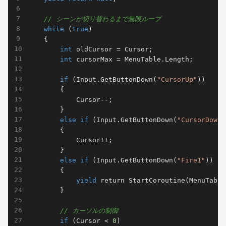
// シーンが切り替わるまで無限ループ
while
 (
true
)

    {

int
 oldCursor = Cursor;

int
 cursorMax = MenuTable.Length;

if
 (Input.GetButtonDown(
"CursorUp"
))

        {

            Cursor--;

        }

else
if
 (Input.GetButtonDown(
"CursorDown"
        {

            Cursor++;

        }

else
if
 (Input.GetButtonDown(
"Fire1"
))

        {

yield
 return 
StartCoroutine
(
MenuTable
        }

// カーソルの制御
if
 (Cursor < 
0
)
