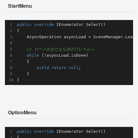
StartMenu
public
override
 IEnumerator 
Select
(
)
{

    AsyncOperation asyncLoad = SceneManager.LoadS
// ロードがまだなら次のフレームへ
while
 (!asyncLoad.isDone)

    {

yield
return
null
;

    }

}
OptionMenu
public
override
 IEnumerator 
Select
(
)
{
