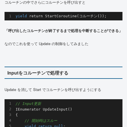
コルーチンの中でさらにコルーチンを呼び出すと
yield
 return 
StartCoroutine
(
コルーチン(
))
;
「呼び出したコルーチンが終了するまで処理を中断することができる」
なのでこれを使って Update の制御をしてみました
Inputをコルーチンで処理する
Update を消して Start でコルーチンを呼び出すようにする
// Input更新
IEnumerator 
UpdateInput
(
)
{

// 開始時はスルー
yield
return
null
;
