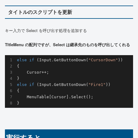
タイトルのスクリプトを更新
キー入力で Select を呼び出す処理を追加する
TItleMenu の配列ですが、Select は継承先のものを呼び出してくれる
else
if
 (Input.GetButtonDown(
"CursorDown"
))

{

    Cursor++;

else
if
 (Input.GetButtonDown(
"Fire1"
))

{

    MenuTable[Cursor].Select();

}
実行すると…