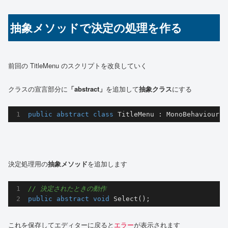
抽象メソッドで決定の処理を作る
前回の TitleMenu のスクリプトを改良していく
クラスの宣言部分に
「abstract」
を追加して
抽象クラス
にする
public
abstract
class
TitleMenu
 : 
MonoBehaviour
決定処理用の
抽象メソッド
を追加します
// 決定されたときの動作
public
abstract
void
Select
(
)
;
これを保存してエディターに戻ると
エラー
が表示されます