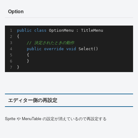
Option
public
class
OptionMenu
 : 
TitleMenu
{

// 決定されたときの動作
public
override
void
Select
(
)
    {

    }

}
エディター側の再設定
Sprite や MenuTable の設定が消えているので再設定する