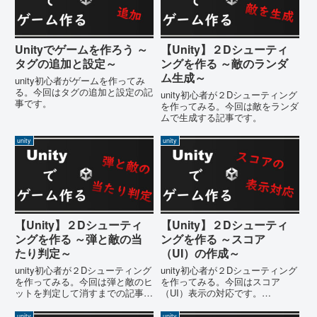
Unityでゲームを作ろう ～
【Unity】２Dシューティ
タグの追加と設定～
ングを作る ～敵のランダ
ム生成～
unity初心者がゲームを作ってみ
る。今回はタグの追加と設定の記
unity初心者が２Dシューティング
事です。
を作ってみる。今回は敵をランダ
ムで生成する記事です。
unity
unity
【Unity】２Dシューティ
【Unity】２Dシューティ
ングを作る ～弾と敵の当
ングを作る ～スコア
たり判定～
（UI）の作成～
unity初心者が２Dシューティング
unity初心者が２Dシューティング
を作ってみる。今回は弾と敵のヒ
を作ってみる。今回はスコア
ットを判定して消すまでの記事で
（UI）表示の対応です。
す。
SpriteEditor でテクスチャをスラ
イスして作っていきます。
unity
unity