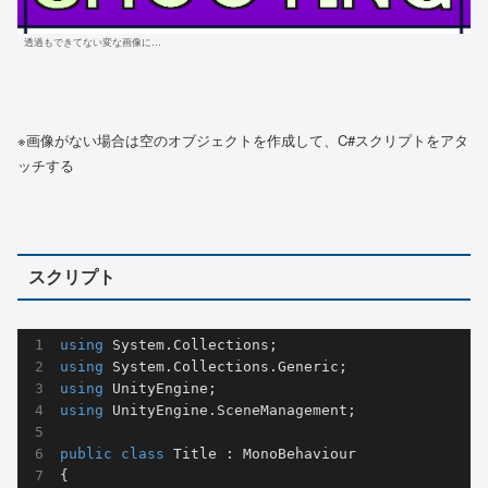
透過もできてない変な画像に…
※画像がない場合は空のオブジェクトを作成して、C#スクリプトをアタ
ッチする
スクリプト
using
using
using
using
 UnityEngine.SceneManagement;

public
class
Title
 : 
MonoBehaviour
{
