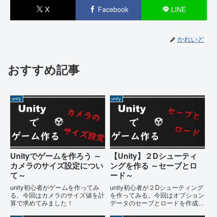
X
Facebook
LINE
かれいど
おすすめ記事
unity
unity
Unityでゲームを作ろう ～
【Unity】２Dシューティ
カメラのサイズ設定につい
ングを作る ～セーブとロ
て～
ード～
unity初心者がゲームを作ってみ
unity初心者が２Dシューティング
る。今回はカメラのサイズ値を計
を作ってみる。今回はオプション
算で求めてみました！
データのセーブとロードを作成す
る記事です。