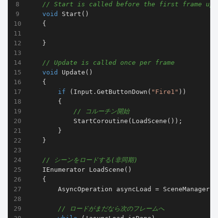
// Start is called before the first frame upd
void
Start
(
)
    {

    }

// Update is called once per frame
void
Update
(
)
    {

if
 (Input.GetButtonDown(
"Fire1"
))

        {

// コルーチン開始
            StartCoroutine(LoadScene());

        }

    }

// シーンをロードする(非同期)
IEnumerator 
LoadScene
(
)
    {

        AsyncOperation asyncLoad = SceneManager.L
// ロードがまだなら次のフレームへ