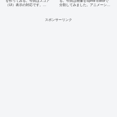
を作ってみる。今回はスコア
る。今回は画像をSprite Editorで
（UI）表示の対応です。
分割してみました。アニメーショ
SpriteEditor でテクスチャをスラ
ン等でも利用する便利な機能！
イスして作っていきます。
スポンサーリンク